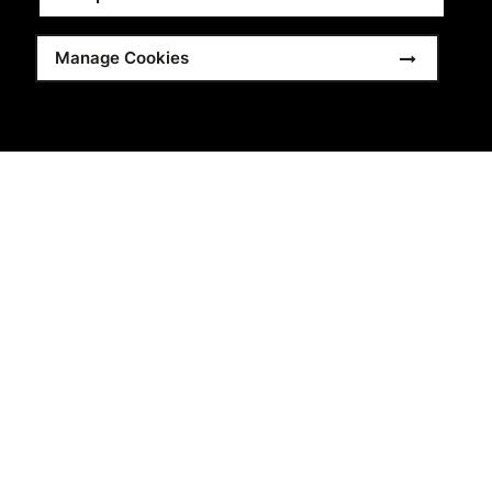
Manage Cookies
Accreditations
Aby uzyskać więcej informacji na temat akredytacji, które
są wymienione na stronie, kliknij poniższy link.
Dowiedz się więcej