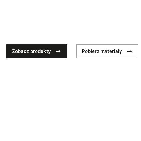
Zawsze na czele 
Nowy sezon technicznych czapek sportowych. Przygotuj sw
sezon z modelami SS26, zaprojektowanymi do noszenia i g
Zobacz produkty
Pobierz materiały