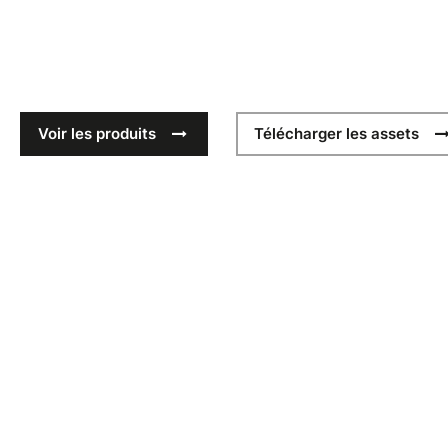
Nouvelle saison de casquettes techniques pour le sport. Éq
saison à venir avec les modèles SS26, prêts à l’usage et prêt
Voir les produits
Télécharger les assets