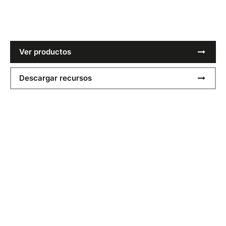
estilos SS26, diseñados para usarse y listos para
personalizar.
Ver productos
Descargar recursos