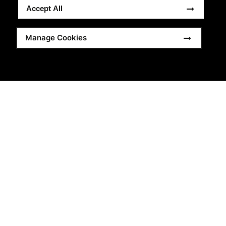
traçabilité appelé bilan de masse. Cela signifie que Better
Accept All
Cotton n’est pas physiquement traçable jusqu’aux
produits finis ; toutefois, les agriculteurs Better Cotton
Manage Cookies
bénéficient de la demande de Better Cotton dans des
volumes équivalents à ceux que nous 'sourçons'.
Nous nous engageons à sourcer 90 % de notre coton en
Better Cotton, coton recyclé, coton biologique et coton
Fairtrade.
En savoir plus