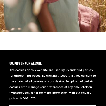
Cookies on our website
Better Cotton®
The cookies on this website are used by us and third parties
for different purposes. By clicking "Accept All", you consent to
Chez Beechfield Brands, nous nous engageons à
the storing of all cookies on your device. To opt out of certain
améliorer les pratiques de culture du coton à l’échelle
cookies or to manage your preferences at any time, click on
mondiale avec Better Cotton.
"Manage Cookies" or for more information, visit our privacy
More info
policy.
Better Cotton est sourcé via un modèle de chaîne de