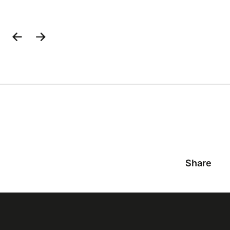
Previous
Next
Slide
Slide
Share