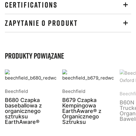
CERTIFICATIONS
ZAPYTANIE O PRODUKT
Produkty powiązane
Beechfield
Beechfield
Beechfi
B680 Czapka
B679 Czapka
B60N 
baseballowa z
Kempingowa
Truck
organicznego
EarthAware® z
Organ
sztruksu
Organicznego
Bawel
EarthAware®
Sztruksu