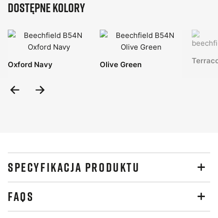
Dostępne kolory
Terrac
Oxford Navy
Olive Green
Previous
Next
Slide
Slide
SPECYFIKACJA PRODUKTU
FAQS