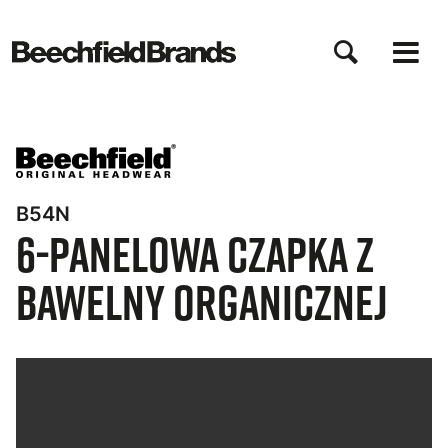
Przejdź
do
treści
B54N
6-Panelowa Czapka z
Bawelny Organicznej
Bynder