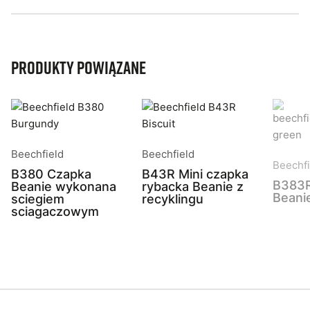
Produkty powiązane
Beechfield
Beechfield
Beechfi
B380 Czapka
B43R Mini czapka
B383R
Beanie wykonana
rybacka Beanie z
Beani
sciegiem
recyklingu
sciagaczowym