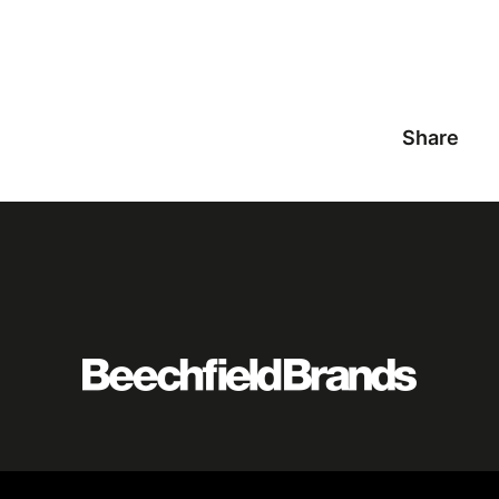
Share
Featured
logo
listing
item
Logo
listing