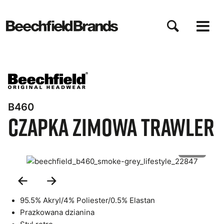
Przejdź
do
treści
B460
Czapka Zimowa Trawler
1 of 3
Previous
Next
Slide
Slide
95.5% Akryl/4% Poliester/0.5% Elastan
Prazkowana dzianina