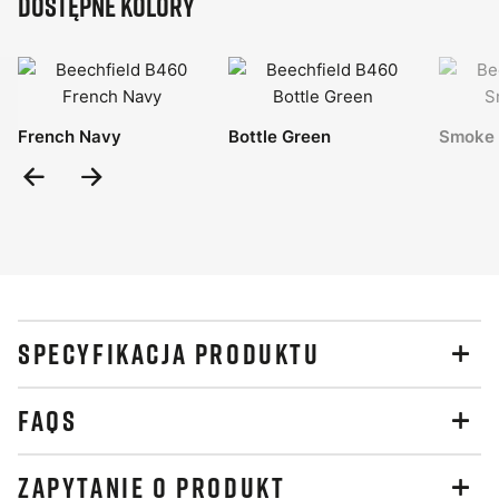
Dostępne kolory
French Navy
Bottle Green
Smoke 
Previous
Next
Slide
Slide
SPECYFIKACJA PRODUKTU
FAQS
ZAPYTANIE O PRODUKT