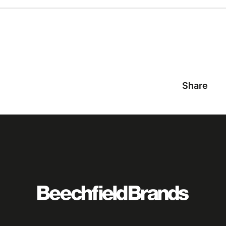
Share
Featured
logo
listing
item