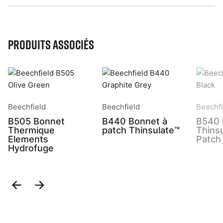
Produits associés
Beechfield
Beechfield
Beechfi
B505 Bonnet
B440 Bonnet à
B540 
Thermique
patch Thinsulate™
Thins
Elements
Patch
Hydrofuge
Previous
Next
Slide
Slide