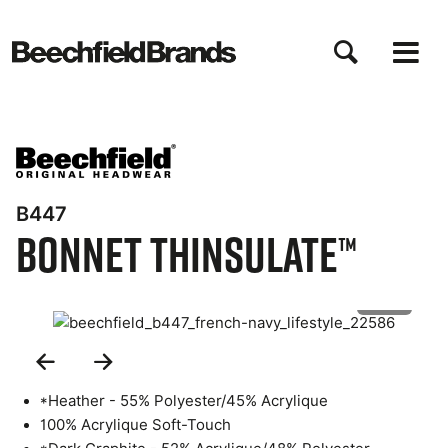
Aller
au
contenu
principal
B447
Bonnet Thinsulate™
1 of 4
Previous
Next
Slide
Slide
*Heather - 55% Polyester/45% Acrylique
100% Acrylique Soft-Touch