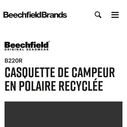
Aller
au
contenu
principal
B220R
Casquette de Campeur
en Polaire Recyclée
Bynder