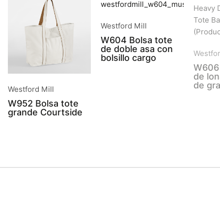
Westford Mill
W604 Bolsa tote
de doble asa con
Westfor
bolsillo cargo
W606 
de lon
de gr
Westford Mill
W952 Bolsa tote
grande Courtside