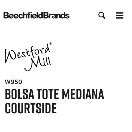
Pasar
al
contenido
principal
W950
Bolsa tote mediana
Courtside