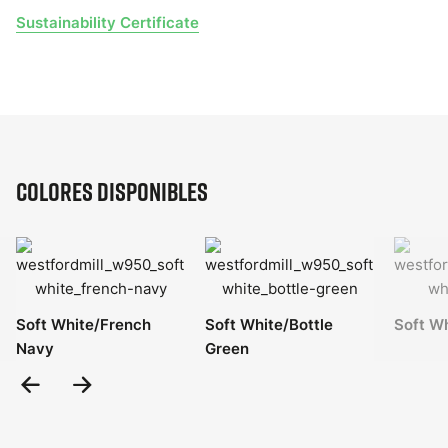
Sustainability Certificate
Colores disponibles
Soft White/French
Soft White/Bottle
Soft W
Navy
Green
Previous
Next
Slide
Slide