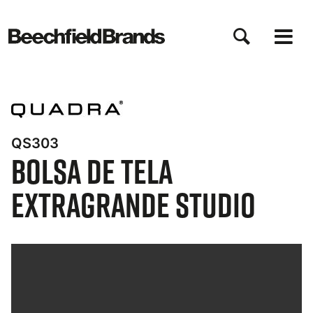
Pasar
al
contenido
principal
QS303
Bolsa de tela
extragrande Studio
Bynder