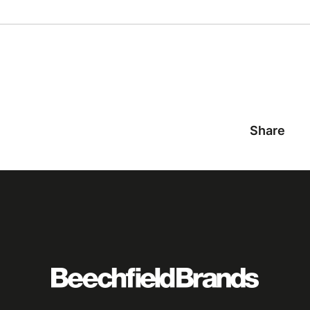
Share
Featured
logo
listing
item