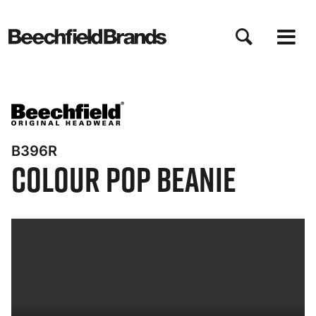
Salta
al
contenuto
principale
B396R
Colour Pop Beanie
Bynder