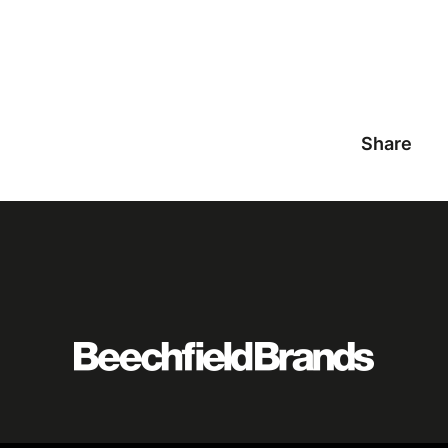
Share
Featured
logo
listing
item
Logo