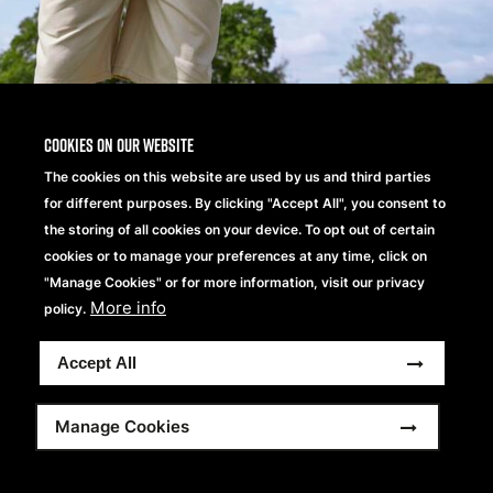
Cookies on our website
The cookies on this website are used by us and third parties
for different purposes. By clicking "Accept All", you consent to
the storing of all cookies on your device. To opt out of certain
cookies or to manage your preferences at any time, click on
B655B
"Manage Cookies" or for more information, visit our privacy
Junior Low Profile Vintage Cap
More info
policy.
Accept All
Pensato per la nuova generazione, il cappellino B655b
unisce stile vintage e proporzioni junior. Realizzato con
tecniche di tintura a pigmenti, offre un effetto acid wash
Manage Cookies
morbido e vissuto. Un classico intramontabile, ora su
misura per le teste più piccole.