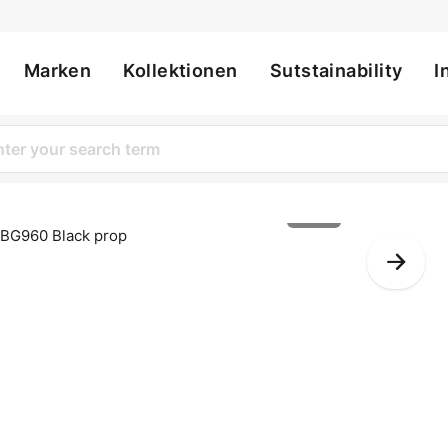
Marken
Kollektionen
Sutstainability
I
ation
1 of 2
Nex
Slid