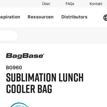
Über
FAQs
Kontakt
nspiration
Ressourcen
Distributors
t
BG960
e
Sublimation Lunch
Cooler Bag