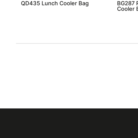
QD435 Lunch Cooler Bag
BG287 R
Cooler 
Featured