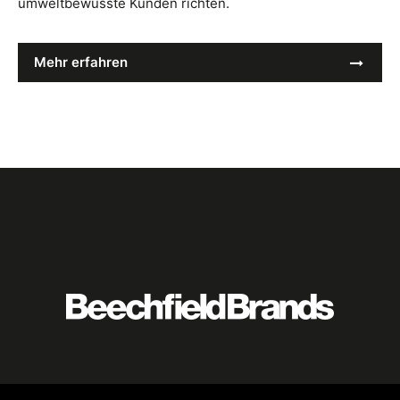
umweltbewusste Kunden richten.
Mehr erfahren
Featured
logo
listing
item
Logo