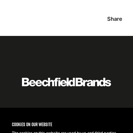
Share
Featured
logo
listing
item
Logo
listing
items
Cookies on our website
The cookies on this website are used by us and third parties