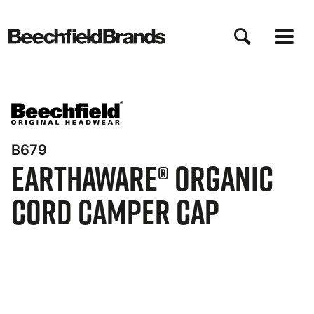
Direkt
zum
Inhalt
B679
EarthAware® Organic
Cord Camper Cap