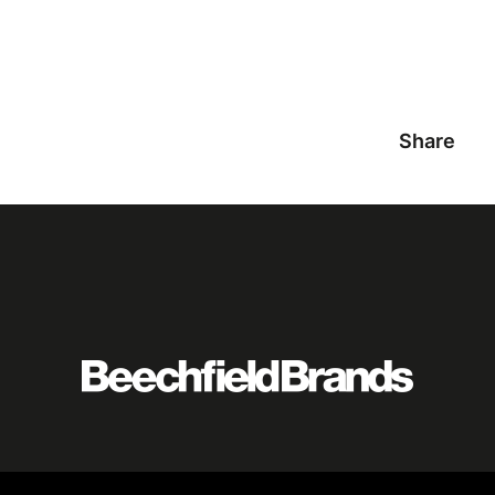
Share
Featured
logo
listing
item
Logo
listing