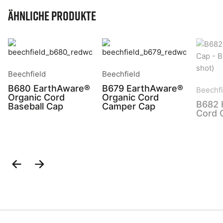
Ähnliche Produkte
Beechfield
Beechfield
B680 EarthAware®
B679 EarthAware®
Beechfi
Organic Cord
Organic Cord
B682 
Baseball Cap
Camper Cap
Cord 
Previous
Next
Slide
Slide