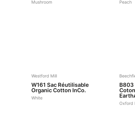
Mushroom
Peach
7
4
Westford Mill
Beechfi
W161
Sac Réutilisable
B803
Organic Cotton InCo.
Coton
Earth
White
Oxford