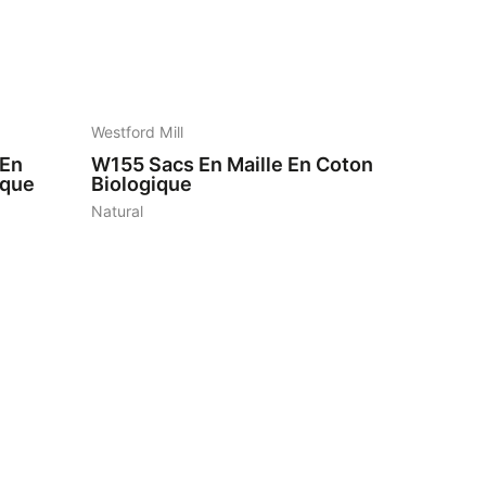
1
Westford Mill
 En
W155
Sacs En Maille En Coton
ique
Biologique
Natural