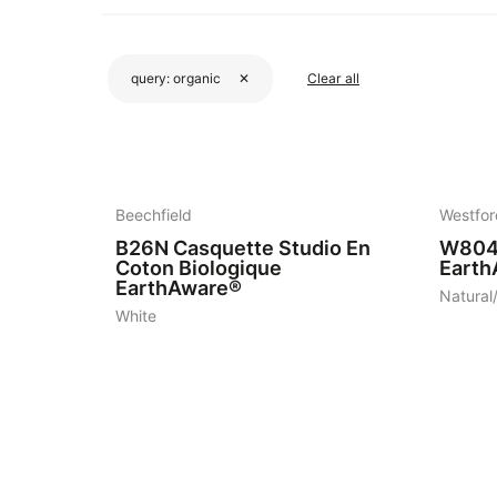
query:
organic
✕
Clear all
4
4
Beechfield
Westfor
B26N
Casquette Studio En
W80
Coton Biologique
Earth
EarthAware®
Natural
White