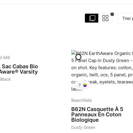
i
Trier
d Mill
4
Sac Cabas Bio
Aware® Varsity
/Black
7
Beechfield
B62N
Casquette À 5
Panneaux En Coton
Biologique
Dusty Green