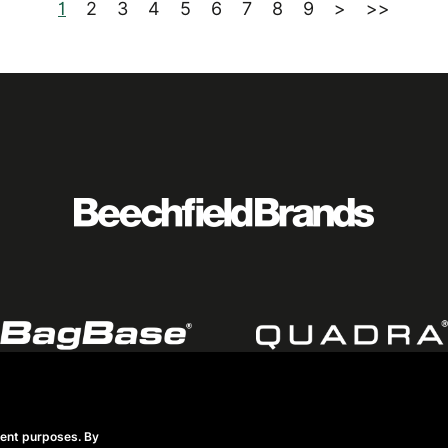
1
2
3
4
5
6
7
8
9
>
>>
rent purposes. By