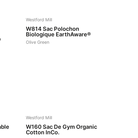
7
Westford Mill
W814
Sac Polochon
Biologique EarthAware®
®
Olive Green
7
Westford Mill
able
W160
Sac De Gym Organic
Cotton InCo.