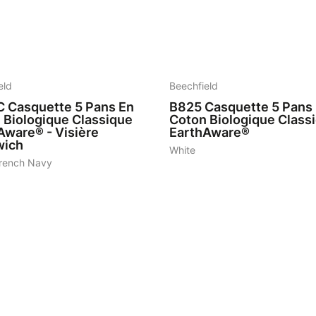
7
eld
Beechfield
C
Casquette 5 Pans En
B825
Casquette 5 Pans
 Biologique Classique
Coton Biologique Class
Aware® - Visière
EarthAware®
wich
White
rench Navy