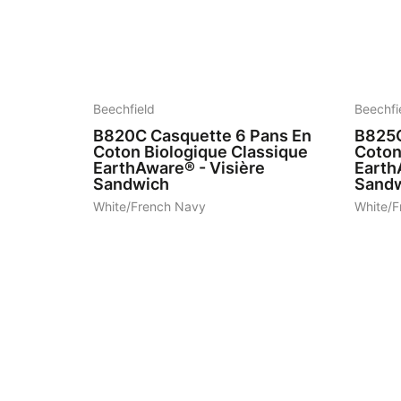
7
7
Beechfield
Beechfi
B820C
Casquette 6 Pans En
B825
Coton Biologique Classique
Coton
EarthAware® - Visière
Earth
Sandwich
Sand
White/French Navy
White/F