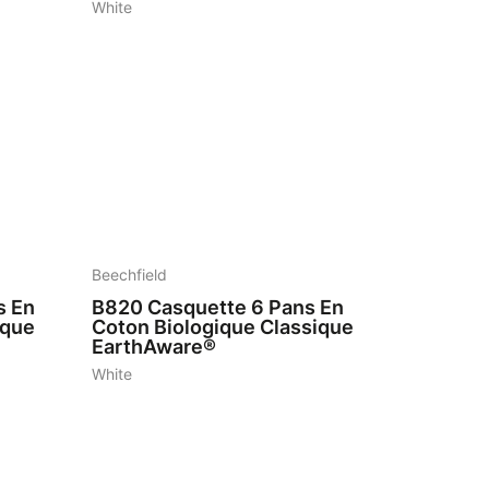
White
7
Beechfield
s En
B820
Casquette 6 Pans En
ique
Coton Biologique Classique
EarthAware®
White