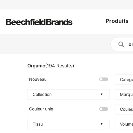
Utility
Aller
au
Main
menu
contenu
Produits
principal
navig
Organic
(
194
Results
)
Nouveau
Catégo
Collection
Marqu
Couleur unie
Couleu
Tissu
Volum