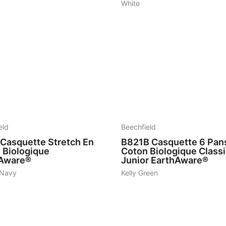
White
6
eld
Beechfield
Casquette Stretch En
B821B
Casquette 6 Pan
 Biologique
Coton Biologique Class
Aware®
Junior EarthAware®
 Navy
Kelly Green