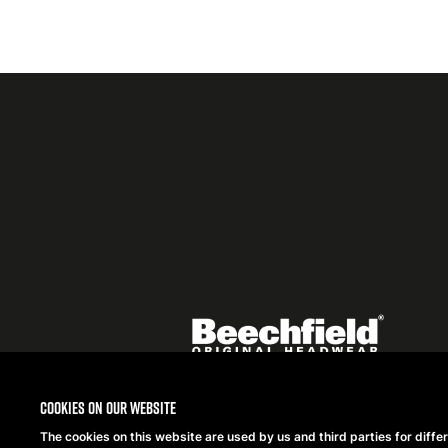
Featured
logo
listing
item
Logo
listing
items
Cookies on our website
The cookies on this website are used by us and third parties for diffe