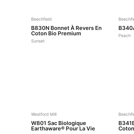
6
4
Beechfield
Beechfi
B830N
Bonnet À Revers En
B340
Coton Bio Premium
Peach
Sunset
19
6
Westford Mill
Beechfi
W801
Sac Biologique
B341
Earthaware® Pour La Vie
Coton