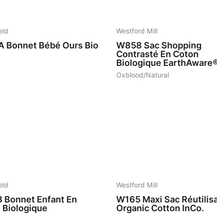
6
eld
Westford Mill
A
Bonnet Bébé Ours Bio
W858
Sac Shopping
Contrasté En Coton
Biologique EarthAware
Oxblood/Natural
7
eld
Westford Mill
B
Bonnet Enfant En
W165
Maxi Sac Réutilis
 Biologique
Organic Cotton InCo.